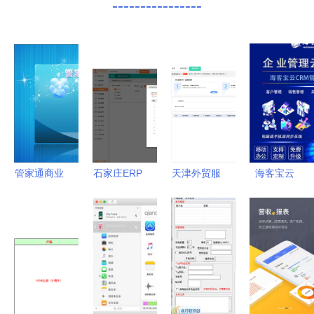
----------------
管家通商业
石家庄ERP
天津外贸服
海客宝云
销售管理系
与软件开发
装ERP系统
ERP 引领
统v12.3 高
工厂选择指
定制开发
智能办公新
效管理与智
南 从专业
赋能工厂数
时代的考勤
能新体验
视角解析优
字化转型
解决方案
质供应商