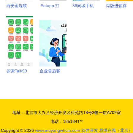
西安金蝶软
Setapp 打
58同城手机
爆版进销存
件价格详解
破传统Mac
营销软件界
软件免费版
销售价格、
软件销售模
面设计与视
下载指南
软件报价与
式的革新者
觉预览解析
手机版
开发服务全
v4.14.1与
面解析
IT168下载
站解析
探索Talk99
企业售后客
网络营销软
服软件怎么
件正版 功
选？真正好
能、下载与
用的，都躲
安装指南
不开这3个
地址：北京市大兴区经济开发区科苑路18号3幢一层A709室
隐形标准
电话：1851841**
Copyright © 2026
www.muyangwhcm.com
软件开发
思维在线（北京）